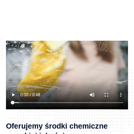
e
f
o
n
u
*
Oferujemy środki chemiczne