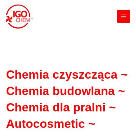
Skip
Main
to
Men
content
Chemia czyszcząca ~
Chemia budowlana ~
Chemia dla pralni ~
Autocosmetic ~