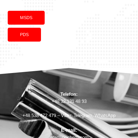
MSDS
PDS
Telefon:
+48 32 131 48 93
+48 538 472 479 – Viber, Telegram, WhatsApp
E-mail:
info@igochem.com